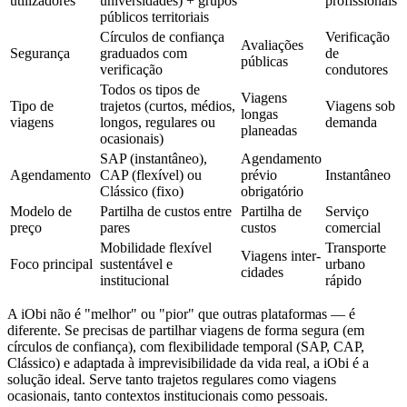
utilizadores
universidades) + grupos
profissionais
públicos territoriais
Círculos de confiança
Verificação
Avaliações
Segurança
graduados com
de
públicas
verificação
condutores
Todos os tipos de
Viagens
Tipo de
trajetos (curtos, médios,
Viagens sob
longas
viagens
longos, regulares ou
demanda
planeadas
ocasionais)
SAP (instantâneo),
Agendamento
Agendamento
CAP (flexível) ou
prévio
Instantâneo
Clássico (fixo)
obrigatório
Modelo de
Partilha de custos entre
Partilha de
Serviço
preço
pares
custos
comercial
Mobilidade flexível
Transporte
Viagens inter-
Foco principal
sustentável e
urbano
cidades
institucional
rápido
A iObi não é "melhor" ou "pior" que outras plataformas — é
diferente. Se precisas de partilhar viagens de forma segura (em
círculos de confiança), com flexibilidade temporal (SAP, CAP,
Clássico) e adaptada à imprevisibilidade da vida real, a iObi é a
solução ideal. Serve tanto trajetos regulares como viagens
ocasionais, tanto contextos institucionais como pessoais.